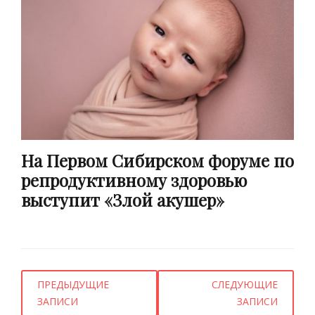
На Первом Сибирском форуме по
репродуктивному здоровью
выступит «Злой акушер»
Навигация
ПРЕДЫДУЩИЕ
СЛЕДУЮЩИЕ
по
ЗАПИСИ
ЗАПИСИ