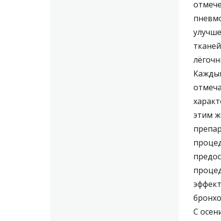
отмече
пневмо
улучше
тканей
лёгочн
Каждый
отмеча
характ
этим ж
препар
процед
предос
процед
эффект
бронхо
С осен