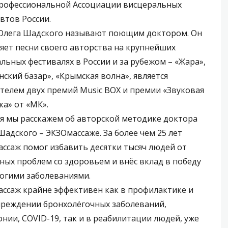
рофессиональной Ассоциации висцеральных
втов России.
Олега Шадского называют поющим доктором. Он
яет песни своего авторства на крупнейших
льных фестивалях в России и за рубежом – «Жара»,
нский базар», «Крымская волна», является
телем двух премий Music BOX и премии «Звуковая
а» от «МК».
я мы расскажем об авторской методике доктора
Шадского – ЭКЗОмассаже. За более чем 25 лет
ссаж помог избавить десятки тысяч людей от
ных проблем со здоровьем и внёс вклад в победу
огими заболеваниями.
ссаж крайне эффективен как в профилактике и
реждении бронхолёгочных заболеваний,
нии, COVID-19, так и в реабилитации людей, уже