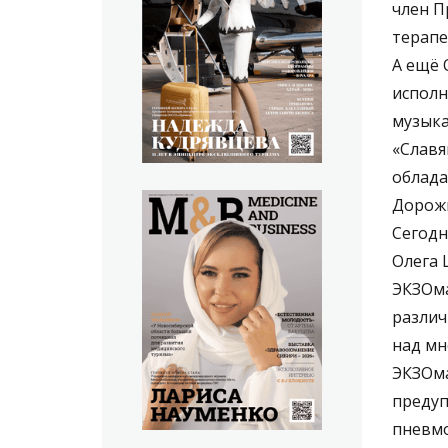
член П
терапе
А ещё 
исполн
музыка
«Славя
облада
Дорожк
Сегодн
Олега 
ЭКЗОма
различ
над мн
ЭКЗОма
предуп
пневмо