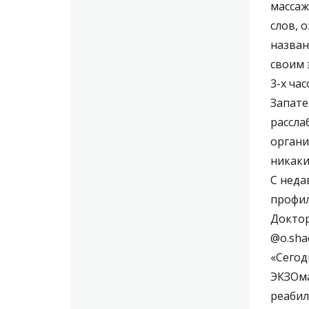
массаж
слов, 
назван
своим 
3-х ча
Запате
рассла
органи
никаки
С неда
профил
Доктор
@o.sha
«Сегод
ЭКЗОма
реабил