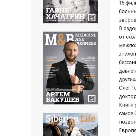
16 фил
больны
здоров
В оздо
от ско
межпоз
эпилеп
бессон
давлен
других.
Олег Г
доктор
Книги 
самое 
позвон
Европе