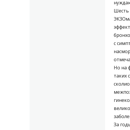
нуждаю
Шесть 
ЭКЗОма
эффект
бронхо
с симп
насмор
отмеча
Но на 
таких 
сколио
межпоз
гинеко
велико
заболе
За год