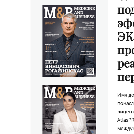
по
эф
ЭК
пр
ре
пе
Имя до
понасл
лиценз
AtlasP
между