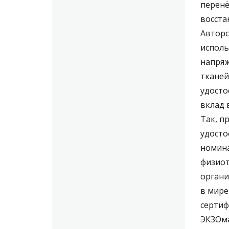
перенё
восста
Авторс
исполь
напряж
тканей
удосто
вклад 
Так, п
удосто
номина
физиот
органи
в мире
сертиф
ЭКЗОма