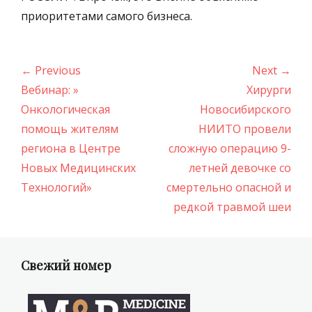
приоритетами самого бизнеса.
Навигация
← Previous
Next →
по
Previous
Next
Вебинар: »
Хирурги
записям
post:
post:
Онкологическая
Новосибирского
помощь жителям
НИИТО провели
региона в Центре
сложную операцию 9-
Новых Медицинских
летней девочке со
Технологий»
смертельно опасной и
редкой травмой шеи
Свежий номер