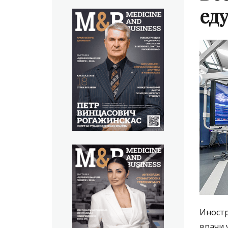
ед
Иностр
врачи 