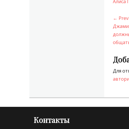
Алиса
Нав
← Prev
по
Previo
Джамил
post:
должны
зап
общат
Доб
Для от
автори
Контакты