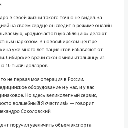
.
дро в своей жизни такого точно не видел. За
ией на своем сердце он следит в режиме онлайн.
зываемую, «радиочастотную абляцию» делают
стным наркозом. В новосибирском центре
ина уже много лет пациентов избавляют от
и. Сибирские врачи сэкономили итальянцу из
а 10 тысяч долларов.
Это не первая моя операция в России.
едицинское оборудование и у нас, и у вас
динаковое. Но здесь великолепный сервис,
росто волшебный! Я счастлив!» — говорит
лехандро Соколовский.
ент поручил увеличить объем экспорта