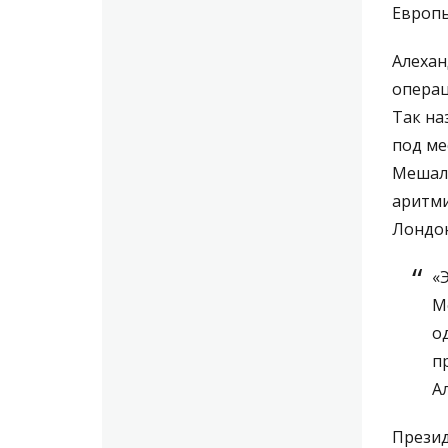
Европы
Алехан
операц
Так на
под ме
Мешалк
аритми
Лондон
«
М
о
п
А
Презид