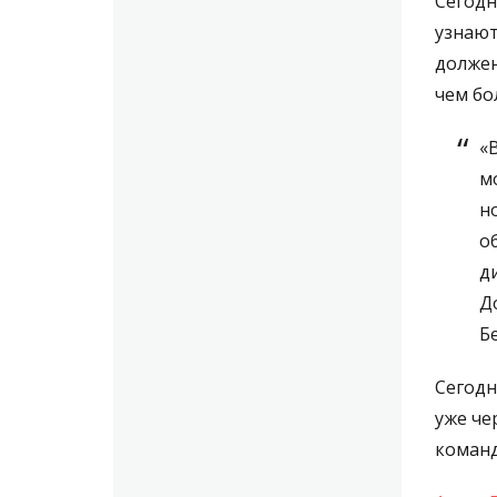
Сегодн
узнают
должен
чем бо
«
м
н
о
д
Д
Б
Сегодн
уже че
команд