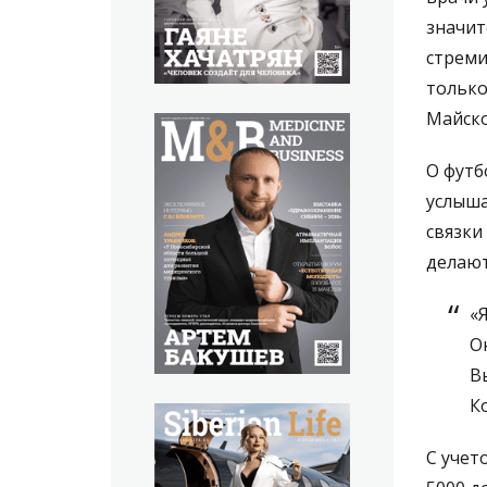
значит
стреми
только
Майско
О футб
услыша
связки
делают
«
О
В
Ко
С учет