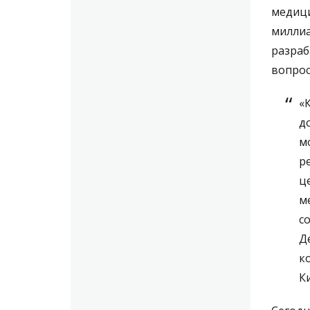
медици
миллиа
разраб
вопрос
«
д
м
р
ц
м
с
Д
к
К