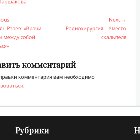
 Паршакова
игация
ious
Next →
us
Next
ь Рзаев: «Врачи
Радиохирургия – вместо
post:
 между собой
скальпеля
исям
ься»
авить комментарий
правки комментария вам необходимо
зоваться
.
Рубрики
Н