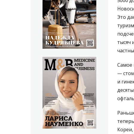
5000 д
Новоси
Это да
туризм
подсче
тысяч 
частны
Самое 
— стом
и гине
десяты
офталь
Раньше
теперь
Кореи,