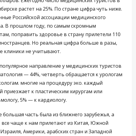
олларов. Ежегодно число медицинских туристов в
бирске растет на 25%. По стране цифра чуть ниже.
нные Российской ассоциации медицинского
а. В прошлом году, по самым скромным
там, поправить здоровье в страну прилетели 110
иностранцев. Но реальная цифра больше в разы,
е клиники не учитывают.
популярное направление у медицинских туристов
атология — 44%, четверть обращается к урологам
кологам. многие на процедуру эко. каждый
й приезжает к пластическим хирургам или
мологу, 5% — к кардиологу.
 большая часть была из ближнего зарубежья, а
 все чаще к нам прилетают из Китая, Южной
 Израиля, Америки, арабских стран и Западной