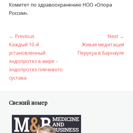
Комитет по здравоохранению НОО «Опора
России».
Навигация
← Previous
Next →
по
Previous
Next
Каждый 10-й
Живая медитация
записям
post:
post:
установленный
Перукуа в Барнауле
эндопротез в мире –
эндопротез плечевого
сустава
Свежий номер