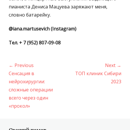
пианиста Дениса Мацуева заряжают меня,
словно батарейку.
@iana.martusevich (Instagram)
Тел. + 7 (952) 807-09-08
Навигация
← Previous
Next →
по
Previous
Next
Сенсация в
ТОП клиник Сибири
записям
post:
post:
нейрохирургии:
2023
сложные операции
всего через один
«прокол»