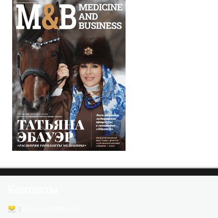
Контакты
s
iberian-life@mail.ru