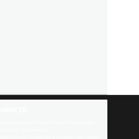
овости
Запоминающийся вечер индийской культуры
прошёл в Новосибирске
Комплексное оснащение и безупречный сервис: