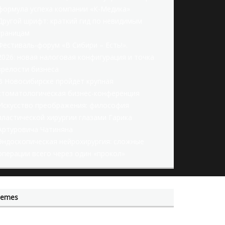
формула успеха компании «К-Медика»
Другой шрифт: краткий гид по невидимым
границам
Фестиваль-форум «В Сибири – Есть!».
2026: новая налоговая конфигурация и точка
зрелости бизнеса
В Новосибирске пройдет крупная
стоматологическая бизнес-конференция
Искусство преображения: философия
пластической хирургии глазами Гарика
Артуровича Чатиняна
Эндоскопическая нейрохирургия: сложные
операции всего через один «прокол»
hemes