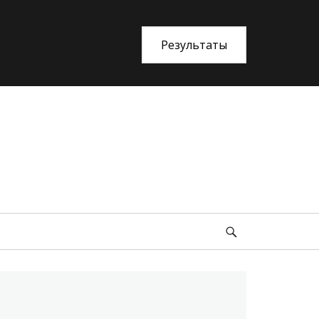
Результаты
an Life»
Search