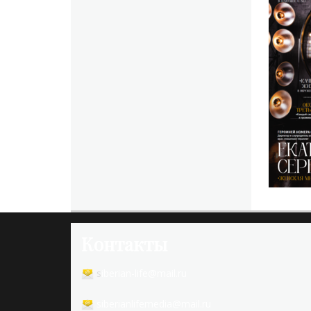
Контакты
s
iberian-life@mail.ru
siberianlifemedia@mail.ru