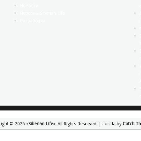
Новости
Персоны Siberian Life
Разработка
right © 2026
«Siberian Life»
. All Rights Reserved. | Lucida by
Catch T